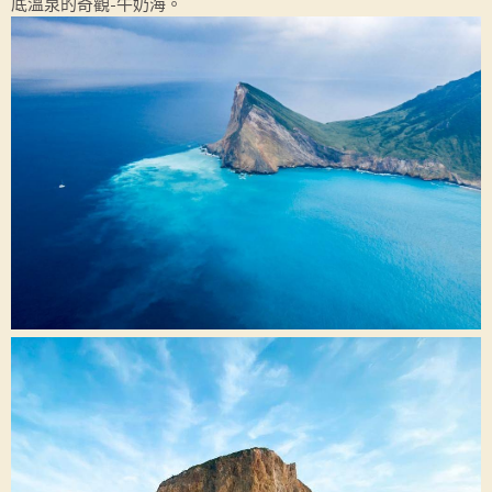
底溫泉的奇觀-牛奶海。