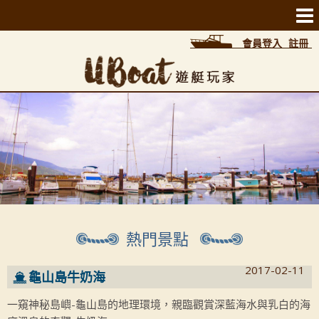
會員登入
註冊
熱門景點
2017-02-11
龜山島牛奶海
一窺神秘島嶼-龜山島的地理環境，親臨觀賞深藍海水與乳白的海