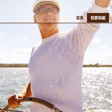
首頁
我要租艇