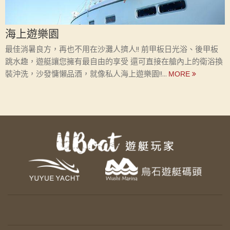
海上遊樂園
最佳消暑良方，再也不用在沙灘人擠人!! 前甲板日光浴、後甲板
跳水趣，遊艇讓您擁有最自由的享受 還可直接在艙內上的衛浴換
裝沖洗，沙發慵懶品酒，就像私人海上遊樂園!!...