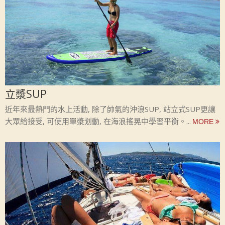
立漿SUP
近年來最熱門的水上活動, 除了帥氣的沖浪SUP, 站立式SUP更讓
大眾給接受, 可使用單漿划動, 在海浪搖晃中學習平衡。...