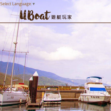
Select Language
▼