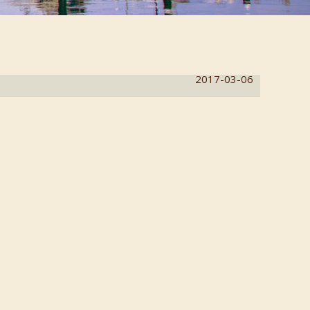
2017-03-06