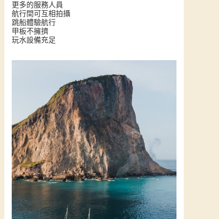
更多的服務人員
航行間可互相拍攝
跳船體驗航行
甲板不擁擠
玩水設備充足