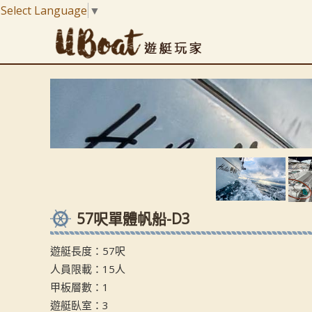
Select Language
▼
57呎單體帆船-D3
遊艇長度：57呎
人員限載：15人
甲板層數：1
遊艇臥室：3