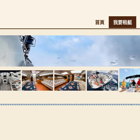
首頁
我要租艇