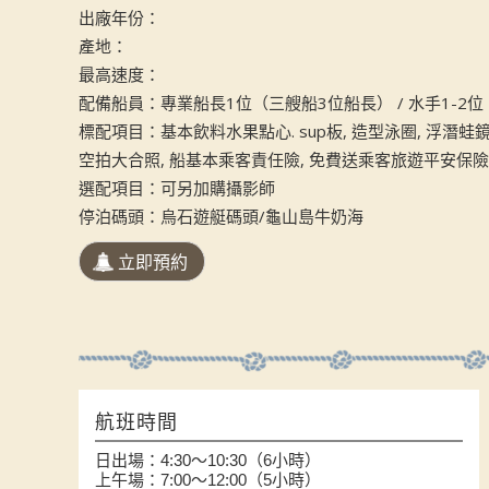
出廠年份：
產地：
最高速度：
配備船員：專業船長1位（三艘船3位船長） / 水手1-2位
標配項目：基本飲料水果點心. sup板, 造型泳圈, 浮潛蛙
空拍大合照, 船基本乘客責任險, 免費送乘客旅遊平安保險
選配項目：可另加購攝影師
停泊碼頭：烏石遊艇碼頭/龜山島牛奶海
航班時間
日出場：4:30～10:30（6小時）
上午場：7:00～12:00（5小時）