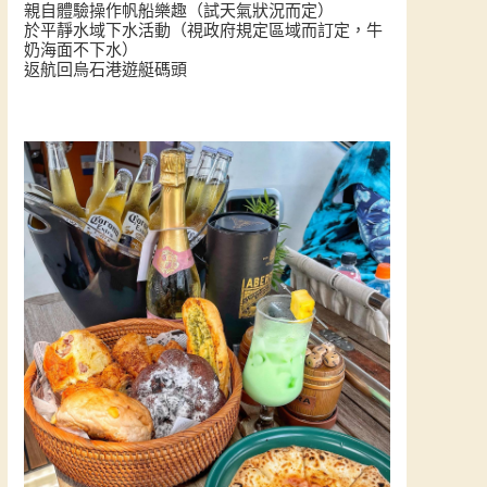
親自體驗操作帆船樂趣（試天氣狀況而定）
於平靜水域下水活動（視政府規定區域而訂定，牛
奶海面不下水）
返航回烏石港遊艇碼頭