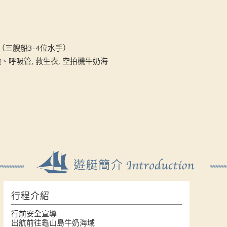
（三艘船3-4位水手）
鏡、呼吸管, 救生衣, 空拍機牛奶海
行程介紹
行前安全宣導
出航前往龜山島牛奶海域